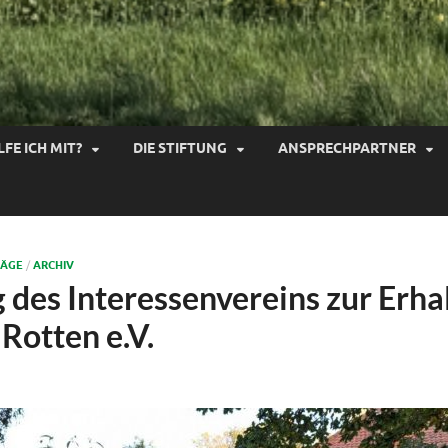
LFE ICH MIT?
DIE STIFTUNG
ANSPRECHPARTNER
RÄGE
/
ARCHIV
 des Interessenvereins zur Erha
Rotten e.V.