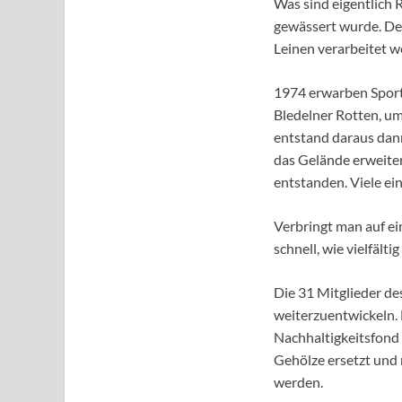
Was sind eigentlich 
gewässert wurde. Der
Leinen verarbeitet w
1974 erwarben Sport
Bledelner Rotten, um
entstand daraus dann
das Gelände erweiter
entstanden. Viele ei
Verbringt man auf ei
schnell, wie vielfält
Die 31 Mitglieder des
weiterzuentwickeln.
Nachhaltigkeitsfond 
Gehölze ersetzt und
werden.