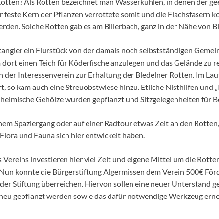
Rotten? Als Rotten bezeichnet man Wasserkuhlen, in denen der ge
 feste Kern der Pflanzen verrottete somit und die Flachsfasern 
erden. Solche Rotten gab es am Billerbach, ganz in der Nähe von Bl
angler ein Flurstück von der damals noch selbstständigen Gemei
 dort einen Teich für Köderfische anzulegen und das Gelände zu r
 der Interessenverein zur Erhaltung der Bledelner Rotten. Im Lau
t, so kam auch eine Streuobstwiese hinzu. Etliche Nisthilfen und 
nheimische Gehölze wurden gepflanzt und Sitzgelegenheiten für B
nem Spaziergang oder auf einer Radtour etwas Zeit an den Rotten
ig Flora und Fauna sich hier entwickelt haben.
 Vereins investieren hier viel Zeit und eigene Mittel um die Rotte
 Nun konnte die Bürgerstiftung Algermissen dem Verein 500€ För
der Stiftung überreichen. Hiervon sollen eine neuer Unterstand g
 neu gepflanzt werden sowie das dafür notwendige Werkzeug erne