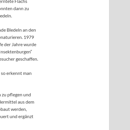
erntete Flachs
konnten dann zu
edeln.
nde Bledeln an den
enaturieren. 1979
fe der Jahre wurde
„Insektenburgen“
esucher geschaffen.
, so erkennt man
n zu pflegen und
dermittel aus dem
ebaut werden,
uert und ergänzt