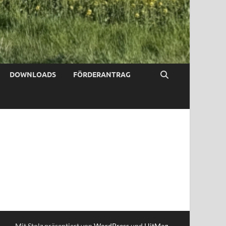
DOWNLOADS
FÖRDERANTRAG
Mit Stolz präsentiert von
WordPress
und
HitMag
.